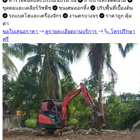
สำรวจพื้นที่และประเมินปริมาณ
ถางป่าและตัดต้นไม้
ขุดตอและเคลียร์วัชพืช
ขนเศษออกทิ้ง
ปรับพื้นที่เบื้องต้น
รถแบคโฮและเครื่องจักร
งานครบวงจร
ราคาถูก คุ้ม
ค่า
ขอใบเสนอราคา
ดูรายละเอียดงานบริการ
โทรปรึกษา
ฟรี